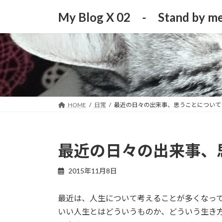
コ
ナ
My Blog X 02 - Stand by me
ン
ビ
テ
ゲ
ン
ー
ツ
シ
へ
ョ
ス
ン
キ
に
ッ
移
HOME
日常
最近の日々の出来事、思うことについて
プ
動
最近の日々の出来事、
2015年11月8日
最近は、人生について考えることが多くなっ
いい人生とはどういうものか、どういう生き