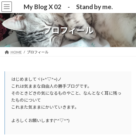
コ
ナ
My Blog X 02 - Stand by me.
ン
ビ
テ
ゲ
ン
ー
ツ
シ
プロフィール
へ
ョ
ス
ン
キ
に
ッ
移
HOME
プロフィール
プ
動
はじめましてヾ(=^▽^=)ノ
これは気ままな自由人の勝手ブログです。
そのときどきの気になるものやこと、なんとなく耳に残っ
たものについて
これまた気ままにかいていきます。
よろしくお願いします(*^▽^*)