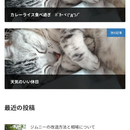
カレーライス食べ過ぎ ﾊﾞｶｰヾ(*д*)ﾉ゛
2014年9月24日
次の記事
天気のいい休日
2014年9月26日
最近の投稿
ジムニーの改造方法と相場について