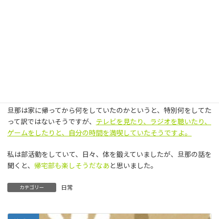
スから浮いた存在になることもなかったそうです。
昔のことを思い出しながら、旦那は笑います。
「オレさあ、小学生よりも家に帰るの早かったんだよね」
とか、
「どれだけ早く家に帰れるか、
毎日タイムトライアルをしてみた
り」
とか。
どうやら、
明るい帰宅部だった
ようですね。
旦那は家に帰ってから何をしていたのかというと、特別何をしてた
って訳ではないそうですが、
テレビを見たり、ラジオを聴いたり、
ゲームをしたりと、自分の時間を満喫していたそうですよ。
私は部活動をしていて、日々、体を鍛えていましたが、旦那の話を
聞くと、
帰宅部も楽しそうだなあ
と思いました。
日常
カテゴリー