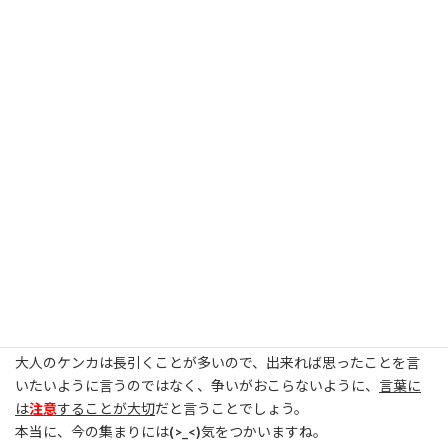
少しのケンカで、
お互いの持っている
不満が爆発
したようですね。
ケンカしたのは、お昼のランチの集まりで、
食べる店を決める時
にもめたと言うことが
原因
なのですが、ほんの少しの
(-"-)
亀裂
が、
大きな亀裂
になったのが不思議に思います。
ケンカも大きなケンカではなく、少しの言い争いのような感じで
周りから見るとケンカには見えないほどのケンカでしたね。
殴り合いとかない分、大人な意見を言いますが、
子供のように言
い争って終わり
というわけにはいかないので、本当に
(ーー;)
気を使
います。
争いが好きな人はいませんが、ママ友の中には争っているのが好
きな人がいるのかもしれないと、思うようになりましたね。
ケンカを
吹っかけて
、仲が悪くなっているのを楽しんでいるように
も見えて、少し
((+_+))
嫌な気持ちになりました。
大人のケンカは長引くことが多いので、出来れば思ったことを言
いたいように言うのではなく、争いがおこらないように、
言葉に
は
注意
することが大切
だと言うことでしょう。
本当に、今の集まりには
(>_<)
気をつかいますね。