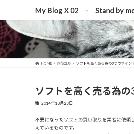
コ
ナ
My Blog X 02 - Stand by me
ン
ビ
テ
ゲ
ン
ー
ツ
シ
へ
ョ
ス
ン
キ
に
ッ
移
HOME
お役立ち
ソフトを高く売る為の3つのポイン
プ
動
ソフトを高く売る為の
2014年10月23日
不要になった
ソフトの買い取り
を業者に依頼
えているものです。