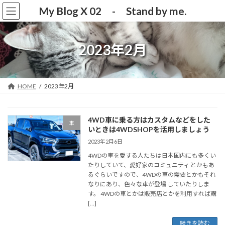
コ
ナ
My Blog X 02 - Stand by me.
ン
ビ
テ
ゲ
ン
ー
ツ
シ
2023年2月
へ
ョ
ス
ン
キ
に
ッ
移
HOME
2023年2月
プ
動
4WD車に乗る方はカスタムなどをした
車
いときは4WDSHOPを活用しましょう
2023年2月6日
4WDの車を愛する人たちは日本国内にも多くい
たりしていて、愛好家のコミュニティ とかもあ
るぐらいですので、4WDの車の需要とかもそれ
なりにあり、色々な車が登場 していたりしま
す。 4WDの車とかは販売店とかを利用すれば購
[…]
続きを読む