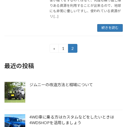
使い捨てをするのではなく、何度も繰り返し限
りある資源を利用することが出来るので、地球
にも非常に優しいですし、使われている資源が
リ […]
続きを読む
投
«
1
2
固
固
定
定
稿
ペ
ペ
最近の投稿
ー
ー
の
ジ
ジ
ペ
ジムニーの改造方法と相場について
ー
ジ
送
り
4WD車に乗る方はカスタムなどをしたいときは
4WDSHOPを活用しましょう