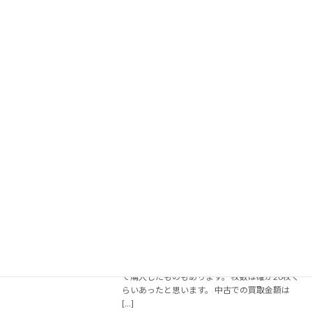
ソフトを高く売る為の3つのポイント
お役立ち
2014年10月23日
不要になったソフトの買い取りを業者に依頼し
ている人々は、やはり「できるだけ高く売りた
い」と考えているものです。 3,000円で売れる
よりも4,000円で売れる方が、やはり嬉しいか
と思いますね。 ところでどのようなソフトで
[…]
続きを読む
いらないCDをお店で買い取りしてもら
パソコン・スマホ
いました
2014年10月21日
この前、家にあったいらない音楽CDをお店に買
い取ってもらいました。 基本的に中古ショップ
で購入したCDが多かったのですが、中には新品
で購入したものもあります。 枚数は確か20枚ぐ
らいあったと思います。 中古での買取金額は
[…]